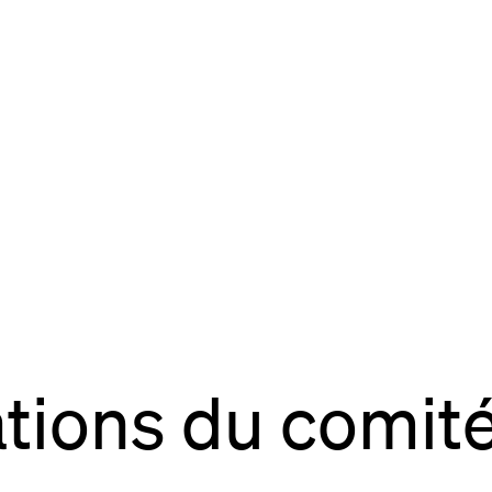
site
Bordeaux
des Bouviers
gou
ordeaux
dia
lab
rés
ons du comité 