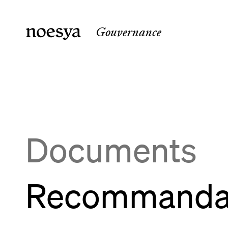
Gouvernance
noesya Paris
noesya 
36 rue Laffitte
15 rue 
75009
Paris
33800
B
France
France
Documents
Recommandati