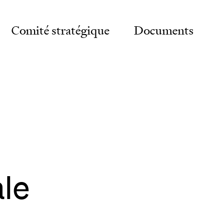
Comité stratégique
Documents
vernance
gnostic
eau
ale