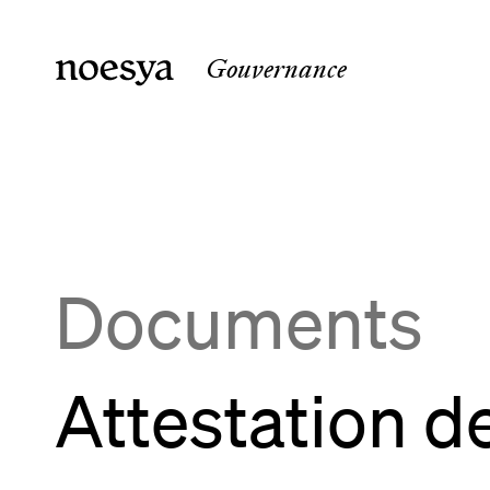
Gouvernance
noesya Paris
noesya 
36 rue Laffitte
15 rue 
75009
Paris
33800
B
France
France
Documents
Attestation de