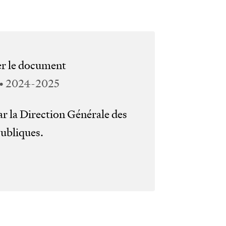
wor
san
er le document
mai
 • 2024-2025
ar la Direction Générale des
ubliques.