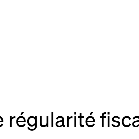
site
Bordeaux
des Bouviers
gou
ordeaux
dia
lab
rés
 régularité fisc